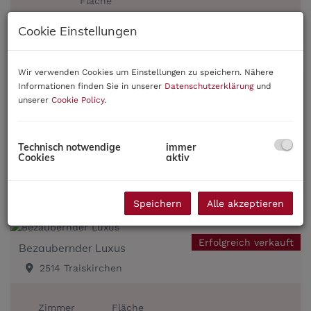
Fläche
2
ca. 709 m
Erfolgreich verkauft
Cookie Einstellungen
Wir verwenden Cookies um Einstellungen zu speichern. Nähere
Informationen finden Sie in unserer
Datenschutzerklärung
und
Erfolgreich verkauft
GRUNDlos?
unserer
Cookie Policy
.
2351 Wiener Neudorf
Technisch notwendige
immer
Fläche
Cookies
aktiv
2
ca. 80 m
Erfolgreich verkauft
Speichern
Alle akzeptieren
Erfolgreich verkauft
Bezaubernder Luxus
2514 Traiskirchen
Zimmer
Fläche