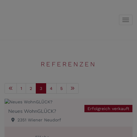
Navig
REFERENZEN
1
2
3
4
5
Erfolgreich verkauft
Neues WohnGLÜCK?
2351 Wiener Neudorf