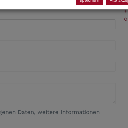
Speichern
Alle akze
K
+
o
genen Daten, weitere Informationen