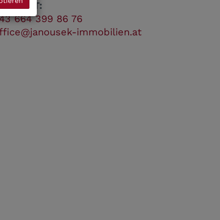
ptieren
ONTAKT:
43 664 399 86 76
ffice@janousek-immobilien.at