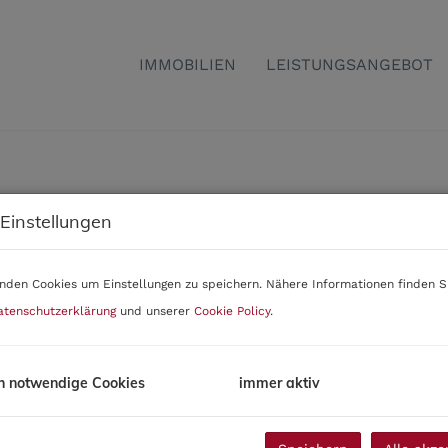
IMMOBILIEN
LEISTUNGSANGEBOT
ONTAKTDAT
 Einstellungen
nden Cookies um Einstellungen zu speichern. Nähere Informationen finden Si
atenschutzerklärung
und unserer
Cookie Policy
.
P
h notwendige Cookies
immer aktiv
2
J