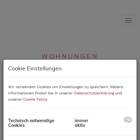
Navig
WOHNUNGEN
Cookie Einstellungen
Wir verwenden Cookies um Einstellungen zu speichern. Nähere
Informationen finden Sie in unserer
Datenschutzerklärung
und
unserer
Cookie Policy
.
Exklusives Flair mit spektakulären Terrassen und
Ausblick
2351 Wiener Neudorf
Technisch notwendige
immer
Cookies
aktiv
Zimmer
5