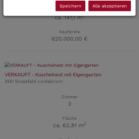
Speichern
Alle akzeptieren
Fläche
2
ca. 141,1 m
Kaufpreis
620.000,00 €
VERKAUFT - Kuschelnest mit Eigengarten
2551 Enzesfeld-Lindabrunn
Zimmer
3
Fläche
2
ca. 62,81 m