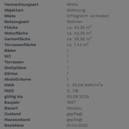
Vermarktungsart
Miete
Objektart
Wohnung
Miete
Erfolgreich vermietet
Nutzungsart
Wohnen
2
Fläche
ca. 43,25 m
2
Wohnfläche
ca. 43,25 m
2
Gartenfläche
ca. 39,56 m
2
Terrassenfläche
ca. 7,43 m
Bäder
1
WC
1
Terrassen
1
Stellplätze
1
Gärten
1
Abstellräume
1
2
HWB
C, 55.09 kWh/m
a
fGEE
D, 1,19
gültig bis
05.09.2029
Baujahr
1997
Bauart
Neubau
Zustand
gepflegt
Hauszustand
gepflegt
Beziehbar
01.03.2022