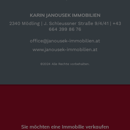
KARIN JANOUSEK IMMOBILIEN
2340 Mödling | J. Schleussner Straße 9/4/41 |
+43
664 399 86 76
office@janousek-immobilien.at
www.janousek-immobilien.at
©2024 Alle Rechte vorbehalten.
Sie möchten eine Immobilie verkaufen