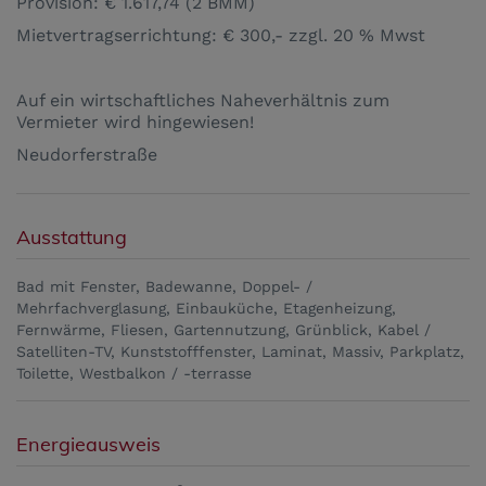
Provision: € 1.617,74 (2 BMM)
Mietvertragserrichtung: € 300,- zzgl. 20 % Mwst
Auf ein wirtschaftliches Naheverhältnis zum
Vermieter wird hingewiesen!
Neudorferstraße
Ausstattung
Bad mit Fenster
Badewanne
Doppel- /
Mehrfachverglasung
Einbauküche
Etagenheizung
Fernwärme
Fliesen
Gartennutzung
Grünblick
Kabel /
Satelliten-TV
Kunststofffenster
Laminat
Massiv
Parkplatz
Toilette
Westbalkon / -terrasse
Energieausweis