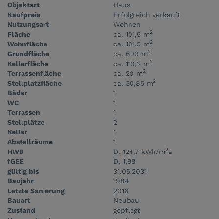
Objektart
Haus
Kaufpreis
Erfolgreich verkauft
Nutzungsart
Wohnen
2
Fläche
ca. 101,5 m
2
Wohnfläche
ca. 101,5 m
2
Grundfläche
ca. 600 m
2
Kellerfläche
ca. 110,2 m
2
Terrassenfläche
ca. 29 m
2
Stellplatzfläche
ca. 30,85 m
Bäder
1
WC
1
Terrassen
1
Stellplätze
2
Keller
1
Abstellräume
1
2
HWB
D, 124.7 kWh/m
a
fGEE
D, 1,98
gültig bis
31.05.2031
Baujahr
1984
Letzte Sanierung
2016
Bauart
Neubau
Zustand
gepflegt