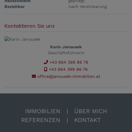
Hauszustand
gepflegt
Beziehbar
nach Vereinbarung
Kontaktieren Sie uns
Karin Janousek
Geschäftsführerin
+43 664 399 86 76
+43 664 399 86 76
office@janousek-immobilien.at
IMMOBILIEN
|
ÜBER MICH
REFERENZEN
|
KONTAKT