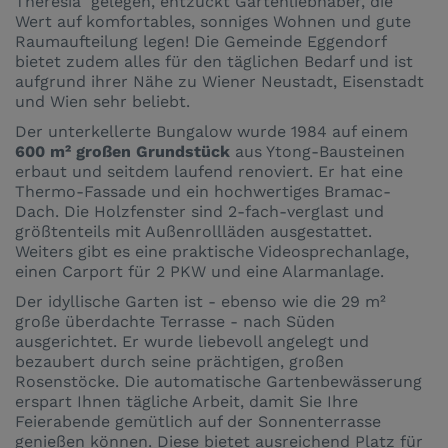
Theresia" gelegen, entzückt Gartenliebhaber, die
Wert auf komfortables, sonniges Wohnen und gute
Raumaufteilung legen! Die Gemeinde Eggendorf
bietet zudem alles für den täglichen Bedarf und ist
aufgrund ihrer Nähe zu Wiener Neustadt, Eisenstadt
und Wien sehr beliebt.
Der unterkellerte Bungalow wurde 1984 auf einem
600 m² großen Grundstück
aus Ytong-Bausteinen
erbaut und seitdem laufend renoviert. Er hat eine
Thermo-Fassade und ein hochwertiges Bramac-
Dach. Die Holzfenster sind 2-fach-verglast und
größtenteils mit Außenrollläden ausgestattet.
Weiters gibt es eine praktische Videosprechanlage,
einen Carport für 2 PKW und eine Alarmanlage.
Der idyllische Garten ist - ebenso wie die 29 m²
große überdachte Terrasse - nach Süden
ausgerichtet. Er wurde liebevoll angelegt und
bezaubert durch seine prächtigen, großen
Rosenstöcke. Die automatische Gartenbewässerung
erspart Ihnen tägliche Arbeit, damit Sie Ihre
Feierabende gemütlich auf der Sonnenterrasse
genießen können. Diese bietet ausreichend Platz für