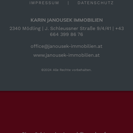
IMPRESSUM
|
DATENSCHUTZ
KARIN JANOUSEK IMMOBILIEN
2340 Mödling | J. Schleussner Straße 9/4/41 |
+43
664 399 86 76
office@janousek-immobilien.at
www.janousek-immobilien.at
©2024 Alle Rechte vorbehalten.