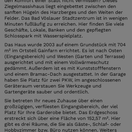
den Komfort einer Stadt nicht vermissen? Dieses
Ziegelmassivhaus liegt eingebettet zwischen den
sanften Hügeln des Harzberges und den Weiten der
Felder. Das Bad Vöslauer Stadtzentrum ist in wenigen
Minuten fußläufig zu erreichen. Hier finden Sie viele
Geschäfte, Lokale, Banken und den gepflegten
Schlosspark mit Wasserspielplatz.
Das Haus wurde 2003 auf einem Grundstück mit 704
m² im Ortsteil Gainfarn errichtet. Es ist nach Osten
(Eingangsbereich) und Westen (Garten und Terrasse)
ausgerichtet und mit einem Vollwärmeschutz
gedämmt. Außerdem ist es mit Kunststofffenstern
und einem Bramac-Dach ausgestattet. In der Garage
haben Sie Platz für zwei PKW, im angeschlossenen
Geräteraum verstauen Sie Werkzeuge und
Gartengeräte sauber und ordentlich.
Sie betreten Ihr neues Zuhause über einen
großzügigen, verfliesten Eingangsbereich, der viel
Platz für Ihre Garderobe bietet. Das Erdgeschoss
erstreckt sich über eine Fläche von 152,57 m². Hier
gibt es drei Räume, die Sie als Gäste-, Schlaf- oder
Hobbyzimmer bzw. Büro nutzen können. Weiters