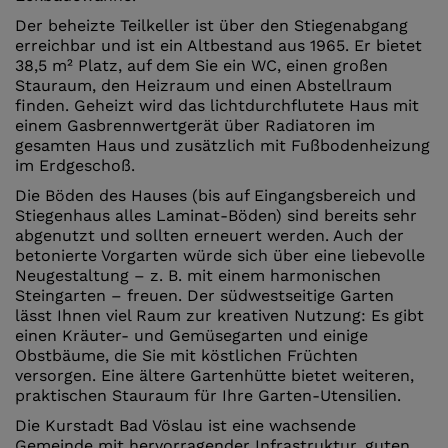
Der beheizte Teilkeller ist über den Stiegenabgang
erreichbar und ist ein Altbestand aus 1965. Er bietet
38,5 m² Platz, auf dem Sie ein WC, einen großen
Stauraum, den Heizraum und einen Abstellraum
finden. Geheizt wird das lichtdurchflutete Haus mit
einem Gasbrennwertgerät über Radiatoren im
gesamten Haus und zusätzlich mit Fußbodenheizung
im Erdgeschoß.
Die Böden des Hauses (bis auf Eingangsbereich und
Stiegenhaus alles Laminat-Böden) sind bereits sehr
abgenutzt und sollten erneuert werden. Auch der
betonierte Vorgarten würde sich über eine liebevolle
Neugestaltung – z. B. mit einem harmonischen
Steingarten – freuen. Der südwestseitige Garten
lässt Ihnen viel Raum zur kreativen Nutzung: Es gibt
einen Kräuter- und Gemüsegarten und einige
Obstbäume, die Sie mit köstlichen Früchten
versorgen. Eine ältere Gartenhütte bietet weiteren,
praktischen Stauraum für Ihre Garten-Utensilien.
Die Kurstadt Bad Vöslau ist eine wachsende
Gemeinde mit hervorragender Infrastruktur, guten