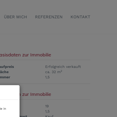
ÜBER MICH
REFERENZEN
KONTAKT
asisdaten zur Immobilie
aufpreis
Erfolgreich verkauft
2
läche
ca. 32 m
immer
1,5
asisdaten zur Immobilie
bjektnr.
19
e in
immer
1,5
ermarktungsart
Kauf