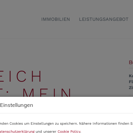
IMMOBILIEN
LEISTUNGSANGEBOT
B
EICH
K
F
: MEIN
Z
 Einstellungen
PARADIES
B
O
nden Cookies um Einstellungen zu speichern. Nähere Informationen finden Si
Z
atenschutzerklärung
und unserer
Cookie Policy
.
V