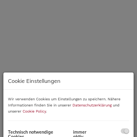
Cookie Einstellungen
Wir verwenden Cookies um Einstellungen zu speichern. Nähere
Informationen finden Sie in unserer
Datenschutzerklärung
und
unserer
Cookie Policy
.
Beschreibung
Diese moderne Reihenhausanlage in idyllischer
Technisch notwendige
immer
Cookies
aktiv