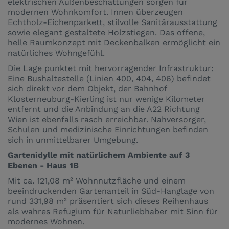
elektrischen Außenbeschattungen sorgen für
modernen Wohnkomfort. Innen überzeugen
Echtholz-Eichenparkett, stilvolle Sanitärausstattung
sowie elegant gestaltete Holzstiegen. Das offene,
helle Raumkonzept mit Deckenbalken ermöglicht ein
natürliches Wohngefühl.
Die Lage punktet mit hervorragender Infrastruktur:
Eine Bushaltestelle (Linien 400, 404, 406) befindet
sich direkt vor dem Objekt, der Bahnhof
Klosterneuburg-Kierling ist nur wenige Kilometer
entfernt und die Anbindung an die A22 Richtung
Wien ist ebenfalls rasch erreichbar. Nahversorger,
Schulen und medizinische Einrichtungen befinden
sich in unmittelbarer Umgebung.
Gartenidylle mit natürlichem Ambiente auf 3
Ebenen - Haus 1B
Mit ca. 121,08 m² Wohnnutzfläche und einem
beeindruckenden Gartenanteil in Süd-Hanglage von
rund 331,98 m² präsentiert sich dieses Reihenhaus
als wahres Refugium für Naturliebhaber mit Sinn für
modernes Wohnen.