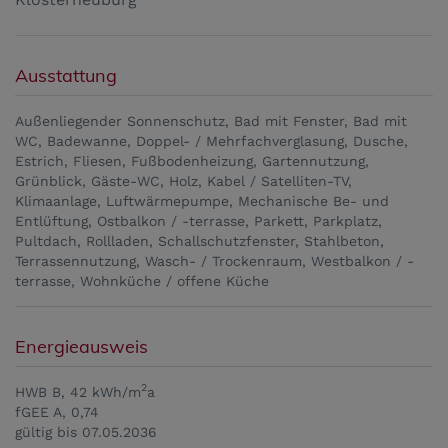
Ausstattung
Außenliegender Sonnenschutz
Bad mit Fenster
Bad mit
WC
Badewanne
Doppel- / Mehrfachverglasung
Dusche
Estrich
Fliesen
Fußbodenheizung
Gartennutzung
Grünblick
Gäste-WC
Holz
Kabel / Satelliten-TV
Klimaanlage
Luftwärmepumpe
Mechanische Be- und
Entlüftung
Ostbalkon / -terrasse
Parkett
Parkplatz
Pultdach
Rollladen
Schallschutzfenster
Stahlbeton
Terrassennutzung
Wasch- / Trockenraum
Westbalkon / -
terrasse
Wohnküche / offene Küche
Energieausweis
2
HWB
B, 42 kWh/m
a
fGEE
A, 0,74
gültig bis
07.05.2036