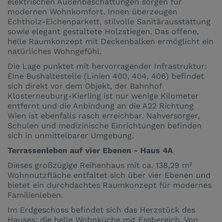
elektrischen Außenbeschattungen sorgen für
modernen Wohnkomfort. Innen überzeugen
Echtholz-Eichenparkett, stilvolle Sanitärausstattung
sowie elegant gestaltete Holzstiegen. Das offene,
helle Raumkonzept mit Deckenbalken ermöglicht ein
natürliches Wohngefühl.
Die Lage punktet mit hervorragender Infrastruktur:
Eine Bushaltestelle (Linien 400, 404, 406) befindet
sich direkt vor dem Objekt, der Bahnhof
Klosterneuburg-Kierling ist nur wenige Kilometer
entfernt und die Anbindung an die A22 Richtung
Wien ist ebenfalls rasch erreichbar. Nahversorger,
Schulen und medizinische Einrichtungen befinden
sich in unmittelbarer Umgebung.
Terrassenleben auf vier Ebenen - Haus 4A
Dieses großzügige Reihenhaus mit ca. 138,29 m²
Wohnnutzfläche entfaltet sich über vier Ebenen und
bietet ein durchdachtes Raumkonzept für modernes
Familienleben.
Im Erdgeschoss befindet sich das Herzstück des
Hauses: die helle Wohnküche mit Essbereich. Von