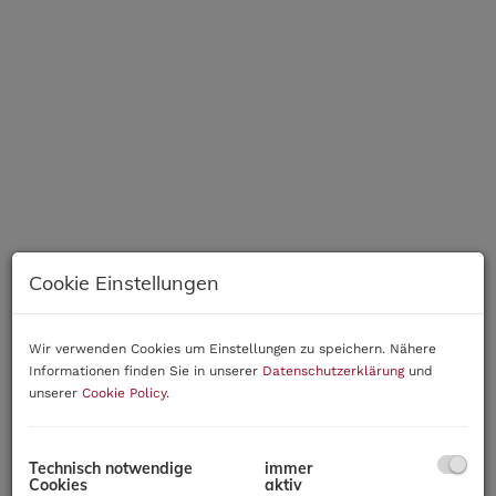
Cookie Einstellungen
Wir verwenden Cookies um Einstellungen zu speichern. Nähere
Informationen finden Sie in unserer
Datenschutzerklärung
und
unserer
Cookie Policy
.
Beschreibung
Technisch notwendige
immer
Diese moderne Reihenhausanlage in idyllischer
Cookies
aktiv