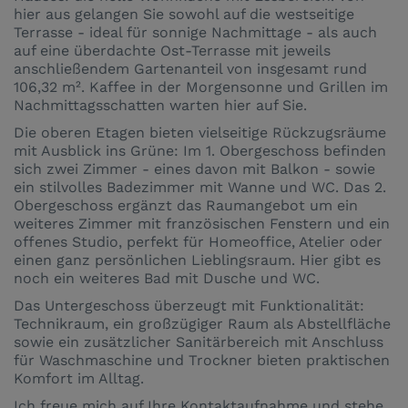
hier aus gelangen Sie sowohl auf die westseitige
Terrasse - ideal für sonnige Nachmittage - als auch
auf eine überdachte Ost-Terrasse mit jeweils
anschließendem Gartenanteil von insgesamt rund
106,32 m². Kaffee in der Morgensonne und Grillen im
Nachmittagsschatten warten hier auf Sie.
Die oberen Etagen bieten vielseitige Rückzugsräume
mit Ausblick ins Grüne: Im 1. Obergeschoss befinden
sich zwei Zimmer - eines davon mit Balkon - sowie
ein stilvolles Badezimmer mit Wanne und WC. Das 2.
Obergeschoss ergänzt das Raumangebot um ein
weiteres Zimmer mit französischen Fenstern und ein
offenes Studio, perfekt für Homeoffice, Atelier oder
einen ganz persönlichen Lieblingsraum. Hier gibt es
noch ein weiteres Bad mit Dusche und WC.
Das Untergeschoss überzeugt mit Funktionalität:
Technikraum, ein großzügiger Raum als Abstellfläche
sowie ein zusätzlicher Sanitärbereich mit Anschluss
für Waschmaschine und Trockner bieten praktischen
Komfort im Alltag.
Ich freue mich auf Ihre Kontaktaufnahme und stehe