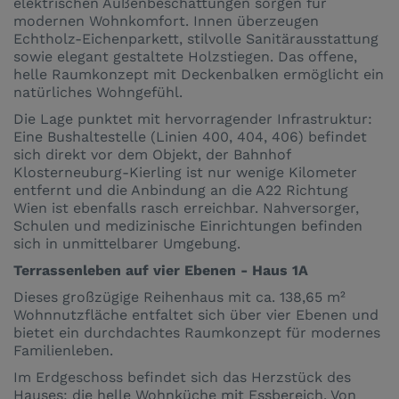
elektrischen Außenbeschattungen sorgen für
modernen Wohnkomfort. Innen überzeugen
Echtholz-Eichenparkett, stilvolle Sanitärausstattung
sowie elegant gestaltete Holzstiegen. Das offene,
helle Raumkonzept mit Deckenbalken ermöglicht ein
natürliches Wohngefühl.
Die Lage punktet mit hervorragender Infrastruktur:
Eine Bushaltestelle (Linien 400, 404, 406) befindet
sich direkt vor dem Objekt, der Bahnhof
Klosterneuburg-Kierling ist nur wenige Kilometer
entfernt und die Anbindung an die A22 Richtung
Wien ist ebenfalls rasch erreichbar. Nahversorger,
Schulen und medizinische Einrichtungen befinden
sich in unmittelbarer Umgebung.
Terrassenleben auf vier Ebenen - Haus 1A
Dieses großzügige Reihenhaus mit ca. 138,65 m²
Wohnnutzfläche entfaltet sich über vier Ebenen und
bietet ein durchdachtes Raumkonzept für modernes
Familienleben.
Im Erdgeschoss befindet sich das Herzstück des
Hauses: die helle Wohnküche mit Essbereich. Von