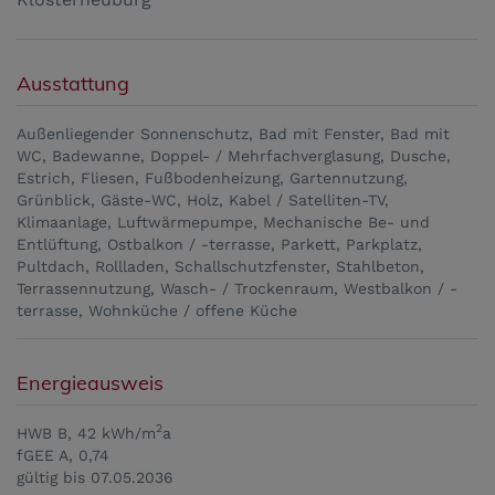
Ausstattung
Außenliegender Sonnenschutz
Bad mit Fenster
Bad mit
WC
Badewanne
Doppel- / Mehrfachverglasung
Dusche
Estrich
Fliesen
Fußbodenheizung
Gartennutzung
Grünblick
Gäste-WC
Holz
Kabel / Satelliten-TV
Klimaanlage
Luftwärmepumpe
Mechanische Be- und
Entlüftung
Ostbalkon / -terrasse
Parkett
Parkplatz
Pultdach
Rollladen
Schallschutzfenster
Stahlbeton
Terrassennutzung
Wasch- / Trockenraum
Westbalkon / -
terrasse
Wohnküche / offene Küche
Energieausweis
2
HWB
B, 42 kWh/m
a
fGEE
A, 0,74
gültig bis
07.05.2036