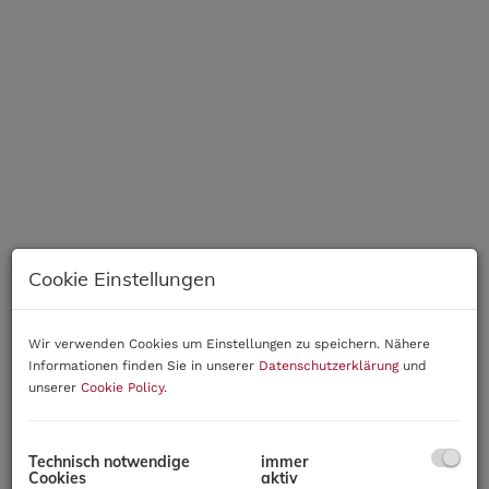
Cookie Einstellungen
Wir verwenden Cookies um Einstellungen zu speichern. Nähere
Informationen finden Sie in unserer
Datenschutzerklärung
und
unserer
Cookie Policy
.
Beschreibung
Technisch notwendige
immer
Diese moderne Reihenhausanlage in idyllischer
Cookies
aktiv