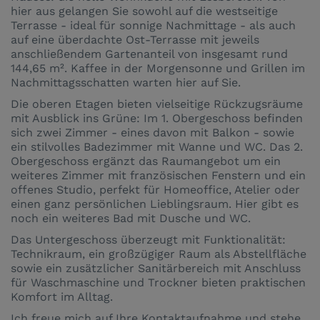
hier aus gelangen Sie sowohl auf die westseitige
Terrasse - ideal für sonnige Nachmittage - als auch
auf eine überdachte Ost-Terrasse mit jeweils
anschließendem Gartenanteil von insgesamt rund
144,65 m². Kaffee in der Morgensonne und Grillen im
Nachmittagsschatten warten hier auf Sie.
Die oberen Etagen bieten vielseitige Rückzugsräume
mit Ausblick ins Grüne: Im 1. Obergeschoss befinden
sich zwei Zimmer - eines davon mit Balkon - sowie
ein stilvolles Badezimmer mit Wanne und WC. Das 2.
Obergeschoss ergänzt das Raumangebot um ein
weiteres Zimmer mit französischen Fenstern und ein
offenes Studio, perfekt für Homeoffice, Atelier oder
einen ganz persönlichen Lieblingsraum. Hier gibt es
noch ein weiteres Bad mit Dusche und WC.
Das Untergeschoss überzeugt mit Funktionalität:
Technikraum, ein großzügiger Raum als Abstellfläche
sowie ein zusätzlicher Sanitärbereich mit Anschluss
für Waschmaschine und Trockner bieten praktischen
Komfort im Alltag.
Ich freue mich auf Ihre Kontaktaufnahme und stehe