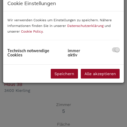
5
Cookie Einstellungen
Fläche
2
Wir verwenden Cookies um Einstellungen zu speichern. Nähere
ca. 103,91 m
Informationen finden Sie in unserer
Datenschutzerklärung
und
unserer
Cookie Policy
.
Kaufpreis
550.000,00 €
Technisch notwendige
immer
Cookies
aktiv
Speichern
Alle akzeptieren
Licht-Lage-Leben: Wohnen in moderner Natürlichkeit -
Haus 3B
3400 Kierling
Zimmer
5
Fläche